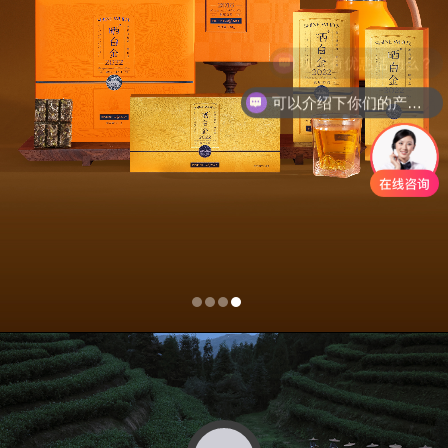
品
牌
优
现在有优惠活动么？
势
可以介绍下你们的产品么？
品
牌
动
态
全
国
门
店
加
盟
招
商