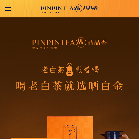
首
页
走
进
品
品
香
产
品
系
列